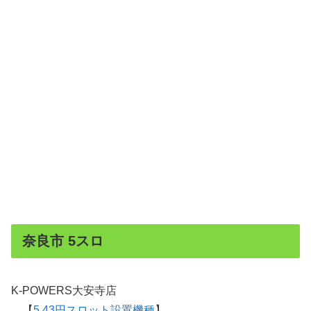
奈良市 5スロ
K-POWERS大安寺店
【
5.43円スロット設置機種
】