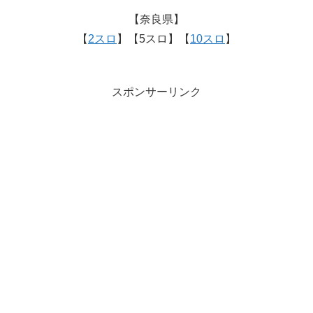
【奈良県】
【
2スロ
】【5スロ】【
10スロ
】
スポンサーリンク