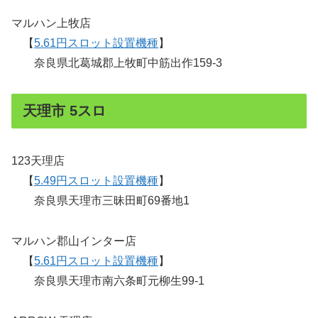
マルハン上牧店
【
5.61円スロット設置機種
】
奈良県北葛城郡上牧町中筋出作159-3
天理市 5スロ
123天理店
【
5.49円スロット設置機種
】
奈良県天理市三昧田町69番地1
マルハン郡山インター店
【
5.61円スロット設置機種
】
奈良県天理市南六条町元柳生99-1