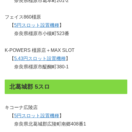
奈良県橿原市葛本町201-2
フェイス860橿原
【
5円スロット設置機種
】
奈良県橿原市小槻町523番
K-POWERS 橿原店＋MAX SLOT
【
5.43円スロット設置機種
】
奈良県橿原市醍醐町380-1
北葛城郡 5スロ
キコーナ広陵店
【
5円スロット設置機種
】
奈良県北葛城郡広陵町南郷408番1