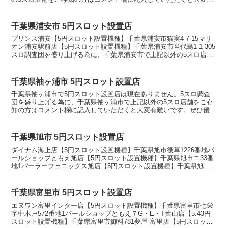
難いです。ぜひ優良店やおすすめ店舗を教えてくださ...
千葉県浦安市 5円スロット設置店
プリンス浦安【5円スロット設置機種】千葉県浦安市猫実4-7-15マリ
オン浦安駅前店【5円スロット設置機種】千葉県浦安市当代島1-1-305
スロ調査団を盛り上げる為に、千葉県浦安市で上記以外の5スロ店舗
をご存知の方はコメント欄に記入していただ...
千葉県袖ヶ浦市 5円スロット設置店
千葉県袖ヶ浦市で5円スロット設置店は現在ありません。5スロ調査
団を盛り上げる為に、千葉県袖ヶ浦市で上記以外の5スロ店舗をご存
知の方はコメント欄に記入していただくと大変有難いです。ぜひ優良
店やおすすめ店舗を教えてください。5スロ設置店舗の設定...
千葉県旭市 5円スロット設置店
ダイナム海上店【5円スロット設置機種】千葉県旭市後草1226番地パ
ールショップともえ旭店【5円スロット設置機種】千葉県旭市ニ33番
地1パーラーフェニックス旭店【5円スロット設置機種】千葉県旭市
ニの2737-1D'station旭店【5円スロ...
千葉県富里市 5円スロット設置店
エヌワン富里インター店【5円スロット設置機種】千葉県富里市七栄
字中木戸572番地1パールショップともえ７G・E・T葉山店【5.43円
スロット設置機種】千葉県富里市御料781夢屋 富里店【5円スロット